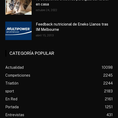
en casa
octubre 24, 2022
Feedback nutricional de Eneko Llanos tras
IM Melbourne
abril 15, 2013
CATEGORÍA POPULAR
Actualidad
10098
Competiciones
2245
Triatlón
2244
sport
2183
En Red
2161
Portada
1251
Entrevistas
431