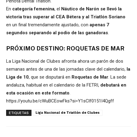
Peñota Dental Triatlón.
En
categoría femenina
, el
Náutico de Narón se llevó la
victoria tras superar al CEA Bétera y al Triatlón Soriano
en un final tremendamente ajustado, con
apenas 7
segundos separando al podio de las ganadoras
.
PRÓXIMO DESTINO: ROQUETAS DE MAR
La Liga Nacional de Clubes afronta ahora un parón de dos
semanas antes de una de las jornadas clave del calendario,
la
Liga de 10
, que se disputará en
Roquetas de Mar
. La sede
andaluza, habitual en el calendario de la FETRI,
debutará en
esta ocasión en este formato
.
https://youtu.be/cWuBCEowFks?si=Y1sClf0151I4Qgff
Liga Nacional de Triatlón de Clubes
ETIQUETAS