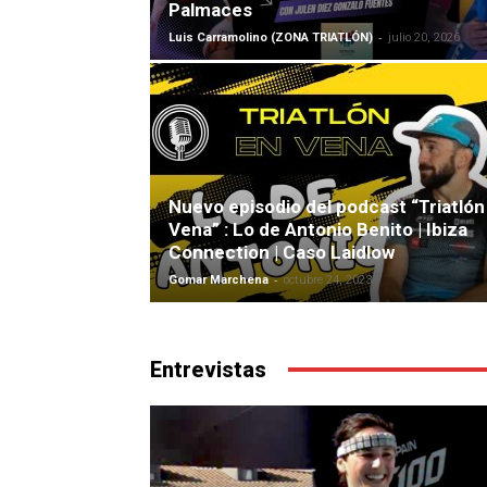
Palmaces
-
Luis Carramolino (ZONA TRIATLÓN)
julio 20, 2026
Nuevo episodio del podcast “Triatlón
Vena” : Lo de Antonio Benito | Ibiza
Connection | Caso Laidlow
-
Gomar Marchena
octubre 24, 2023
Entrevistas