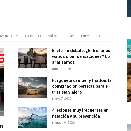
Actualidad
Bicicletas
calzado
Cicloturismo
Más
El eterno debate: ¿Entrenar por
watios o por sensaciones? Lo
analizamos
junio 2, 2026
Furgoneta camper y triatlón: la
combinación perfecta para el
triatleta viajero
mayo 7, 2026
4 lesiones muy frecuentes en
natación y su prevención
marzo 10, 2026
n