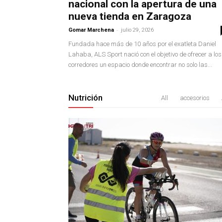
nacional con la apertura de una
nueva tienda en Zaragoza
-
Gomar Marchena
julio 29, 2026
Fundada hace más de 10 años por el exatleta Daniel
Lahaba, ALS Sport nació con el objetivo de ofrecer a los
corredores un espacio donde encontrar no solo las...
Nutrición
All
accesorios