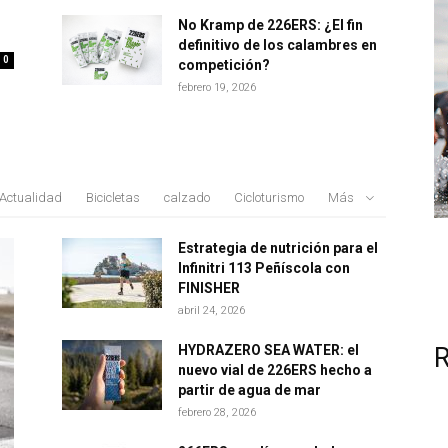
No Kramp de 226ERS: ¿El fin
definitivo de los calambres en
0
competición?
febrero 19, 2026
Actualidad
Bicicletas
calzado
Cicloturismo
Más
Estrategia de nutrición para el
Infinitri 113 Peñíscola con
FINISHER
abril 24, 2026
HYDRAZERO SEA WATER: el
nuevo vial de 226ERS hecho a
partir de agua de mar
febrero 28, 2026