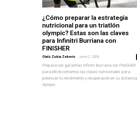
¿Cómo preparar la estrategia
nutricional para un triatlón
olympic? Estas son las claves
para Infinitri Burriana con
FINISHER
-
Olatz Zubia Zeberio
junio 2, 2026
Prepara con garantías Infinitri Burriana con FINISHER 
para ello te contamos las claves nutricionales para
potenciar tu rendimiento y recuperación en su distanci
olympic.