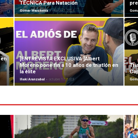
TÉCNICA Para Natación
pre
-
Gomar Marchena
marzo 7, 2024
Goma
 en
[ENTREVISTA EXCLUSIVA ]Albert
Moreno pone fin a 10 años de triatlón en
Tri
la élite
Ca
-
Iñaki Aranzabal
octubre 17, 2023
Goma