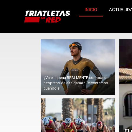
INICIO
ACTUALID
¿Vale la pena REALMENTE comprar un
neopreno de alta gama? Te contamos
cuando sí
El