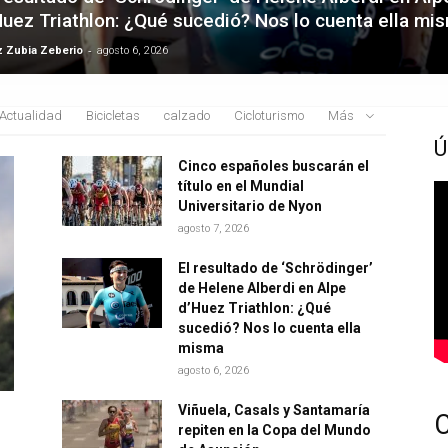
Huez Triathlon: ¿Qué sucedió? Nos lo cuenta ella mi
-
z Zubia Zeberio
agosto 6, 2026
Actualidad
Bicicletas
calzado
Cicloturismo
Más
Ú
Cinco españoles buscarán el
título en el Mundial
Universitario de Nyon
agosto 7, 2026
El resultado de ‘Schrödinger’
de Helene Alberdi en Alpe
d’Huez Triathlon: ¿Qué
sucedió? Nos lo cuenta ella
misma
agosto 6, 2026
Viñuela, Casals y Santamaría
repiten en la Copa del Mundo