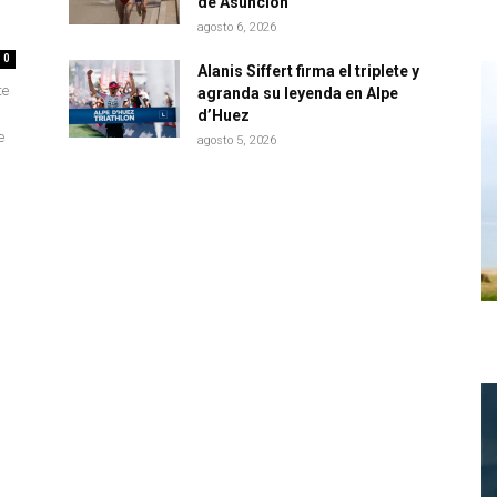
de Asunción
agosto 6, 2026
0
Alanis Siffert firma el triplete y
te
agranda su leyenda en Alpe
d’Huez
e
agosto 5, 2026