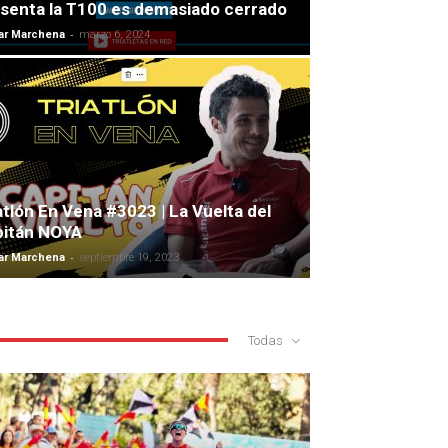
senta la T100 es demasiado cerrado
-
r Marchena
marzo 6, 2024
atlón En Vena #3023 | La Vuelta del
pitán NOYA
-
r Marchena
septiembre 19, 2023
Todas