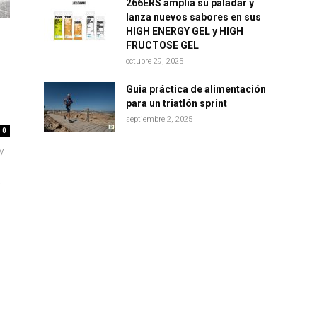
266ERS amplía su paladar y
lanza nuevos sabores en sus
HIGH ENERGY GEL y HIGH
FRUCTOSE GEL
octubre 29, 2025
Guia práctica de alimentación
para un triatlón sprint
septiembre 2, 2025
0
y
a