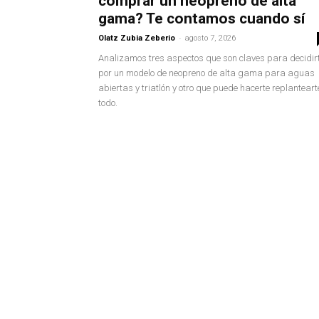
comprar un neopreno de alta
gama? Te contamos cuando sí
-
Olatz Zubia Zeberio
agosto 7, 2026
Analizamos tres aspectos que son claves para decidir
por un modelo de neopreno de alta gama para aguas
abiertas y triatlón y otro que puede hacerte replanteart
todo.