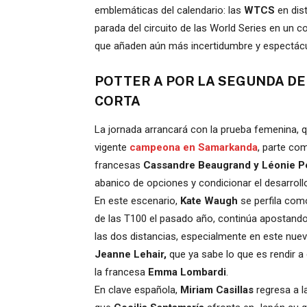
emblemáticas del calendario: las
WTCS
en dis
parada del circuito de las World Series en un
que añaden aún más incertidumbre y espectácu
POTTER A POR LA SEGUNDA DE
CORTA
La jornada arrancará con la prueba femenina, qu
vigente
campeona en Samarkanda
, parte com
francesas
Cassandre Beaugrand y Léonie Pé
abanico de opciones y condicionar el desarrollo
En este escenario,
Kate Waugh
se perfila como
de las T100 el pasado año, continúa apostand
las dos distancias, especialmente en este nuev
Jeanne Lehair,
que ya sabe lo que es rendir a
la francesa
Emma Lombardi
.
En clave española,
Miriam Casillas
regresa a l