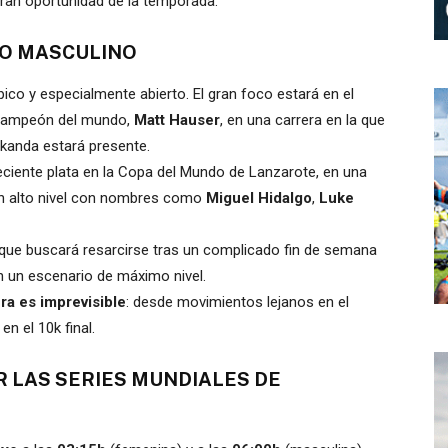
ran oportunidad de la temporada.
LO MASCULINO
ico y especialmente abierto. El gran foco estará en el
l campeón del mundo,
Matt Hauser
, en una carrera en la que
rkanda estará presente.
reciente plata en la Copa del Mundo de Lanzarote, en una
 un alto nivel con nombres como
Miguel Hidalgo
,
Luke
 que buscará resarcirse tras un complicado fin de semana
n un escenario de máximo nivel.
era es imprevisible
: desde movimientos lejanos en el
n el 10k final.
R LAS SERIES MUNDIALES DE