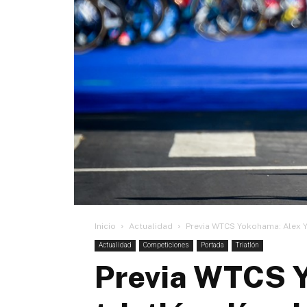
Inicio
Actualidad
Previa WTCS Yokohama: Alex Ye
Actualidad
Competiciones
Portada
Triatlón
Previa WTCS Y