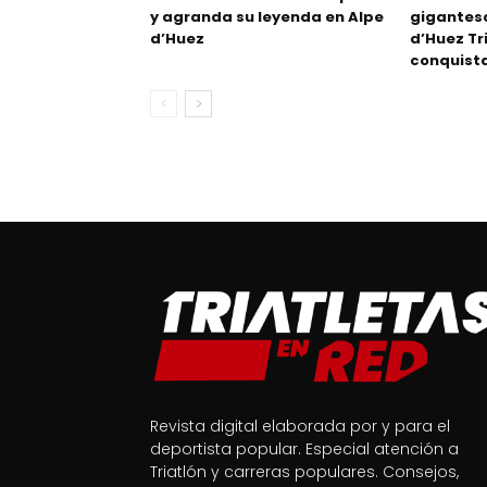
y agranda su leyenda en Alpe
gigantesc
d’Huez
d’Huez Tr
conquist
Revista digital elaborada por y para el
deportista popular. Especial atención a
Triatlón y carreras populares. Consejos,