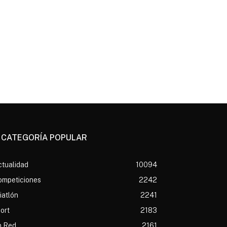
CATEGORÍA POPULAR
tualidad
10094
ompeticiones
2242
iatlón
2241
ort
2183
n Red
2161