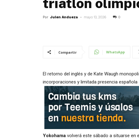
triatlón olímpi
Por
Julen Andueza
-
mayo 13, 2026
0
WhatsApp
Compartir
El retorno del inglés y de Kate Waugh monopol
incorporaciones y limitada presencia española c
Yokohama
volverá este sábado a situarse en e