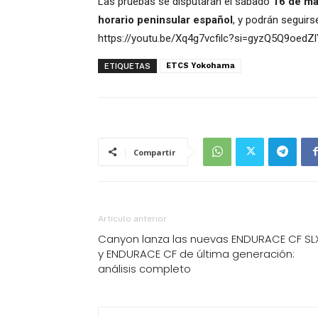
Las pruebas se disputarán el sábado
16 de m
horario peninsular español
, y podrán seguirs
https://youtu.be/Xq4g7vcfilc?si=gyzQ5Q9oedZ
ETCS Yokohama
ETIQUETAS
Compartir
Artículo anterior
Canyon lanza las nuevas ENDURACE CF SL
y ENDURACE CF de última generación:
análisis completo