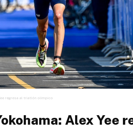
e regresa al triatlón olímpico
okohama: Alex Yee re