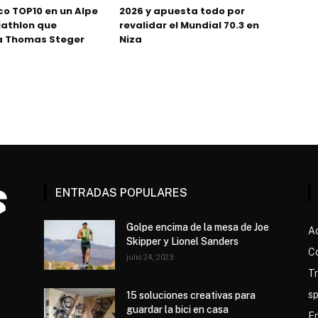
o TOP10 en un Alpe
2026 y apuesta todo por
iathlon que
revalidar el Mundial 70.3 en
a Thomas Steger
Niza
ENTRADAS POPULARES
Golpe encima de la mesa de Joe
Ac
Skipper y Lionel Sanders
C
julio 24, 2023
Tr
sp
15 soluciones creativas para
guardar la bici en casa
E