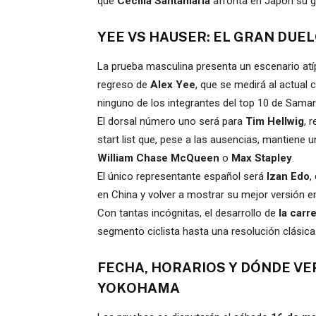
que
Cecilia Santamaría
afronta en Japón su g
YEE VS HAUSER: EL GRAN DUE
La prueba masculina presenta un escenario atíp
regreso de
Alex Yee
, que se medirá al actua
ninguno de los integrantes del top 10 de Sama
El dorsal número uno será para
Tim Hellwig
, 
start list que, pese a las ausencias, mantiene
William
Chase McQueen
o
Max Stapley
.
El único representante español será
Izan Edo
,
en China y volver a mostrar su mejor versión e
Con tantas incógnitas, el desarrollo de
la carr
segmento ciclista hasta una resolución clásica e
FECHA, HORARIOS Y DÓNDE VE
YOKOHAMA