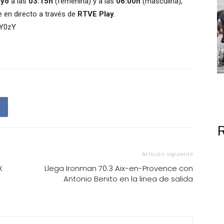
ayo
a las
03:15h
(femenina) y a las
06:00h
(masculina),
e en directo a través de
RTVE Play
.
lY0zY
Artículo siguiente
X
Llega Ironman 70.3 Aix-en-Provence con
Antonio Benito en la linea de salida