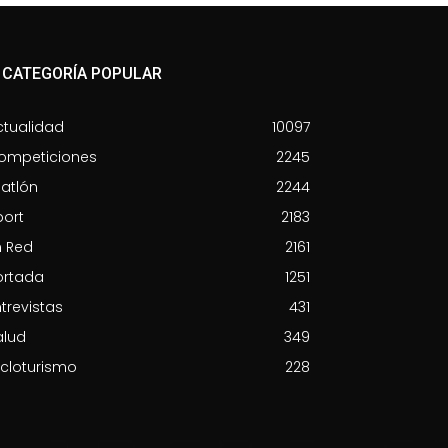
CATEGORÍA POPULAR
ctualidad
10097
ompeticiones
2245
iatlón
2244
port
2183
n Red
2161
ortada
1251
trevistas
431
alud
349
icloturismo
228