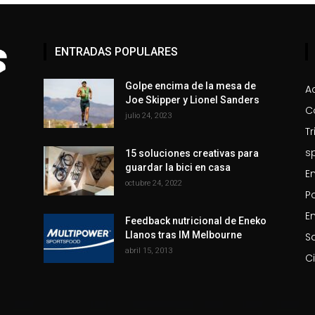
ENTRADAS POPULARES
Golpe encima de la mesa de
A
Joe Skipper y Lionel Sanders
C
julio 24, 2023
Tr
s
15 soluciones creativas para
guardar la bici en casa
E
octubre 24, 2022
P
En
Feedback nutricional de Eneko
Llanos tras IM Melbourne
S
abril 15, 2013
C