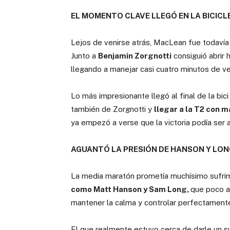
EL MOMENTO CLAVE LLEGÓ EN LA BICICL
Lejos de venirse atrás, MacLean fue todavía
Junto a
Benjamin Zorgnotti
consiguió abrir 
llegando a manejar casi cuatro minutos de ve
Lo más impresionante llegó al final de la bi
también de Zorgnotti y
llegar a la T2 con 
ya empezó a verse que la victoria podía ser 
AGUANTÓ LA PRESIÓN DE HANSON Y LON
La media maratón prometía muchísimo sufrim
como Matt Hanson y Sam Long,
que poco a
mantener la calma y controlar perfectamente 
El que realmente estuvo cerca de darle un 