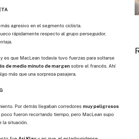
ETA
 más agresivo en el segmento ciclista.
hueco rápidamente respecto al grupo perseguidor,
ntaja.
ci y es que MacLean todavía tuvo fuerzas para soltarse
más de medio minuto de margen
sobre el francés. Ahí
algo más que una sorpresa pasajera.
G
iento. Por detrás llegaban corredores
muy peligrosos
 poco fueron recortando tiempo, pero MacLean supo
la situación.
susto fue
Ari Klau
y es que, el estadounidense