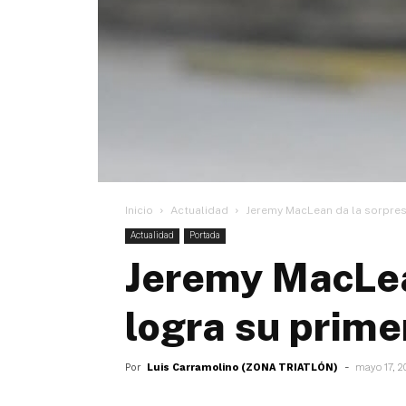
Inicio
Actualidad
Jeremy MacLean da la sorpresa
Actualidad
Portada
Jeremy MacLea
logra su prime
Por
Luis Carramolino (ZONA TRIATLÓN)
-
mayo 17, 2