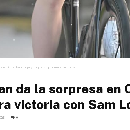
 en Chattanooga y logra su primera victoria...
n da la sorpresa en 
ra victoria con Sam L
026
0