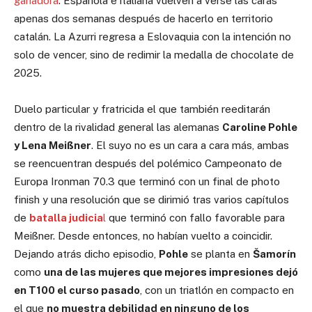
ganadora
. Española e italiana vuelven a verse las caras
apenas dos semanas después de hacerlo en territorio
catalán. La Azurri regresa a Eslovaquia con la intención no
solo de vencer, sino de redimir la medalla de chocolate de
2025.
Duelo particular y fratricida el que también reeditarán
dentro de la rivalidad general las alemanas
Caroline Pohle
y Lena Meißner
. El suyo no es un cara a cara más, ambas
se reencuentran después del polémico Campeonato de
Europa Ironman 70.3 que terminó con un final de photo
finish y una resolución que se dirimió tras varios capítulos
de
batalla judicia
l
que terminó con fallo favorable para
Meißner. Desde entonces, no habían vuelto a coincidir.
Dejando atrás dicho episodio,
Pohle
se planta en
Šamorín
como
una de las mujeres que mejores impresiones dejó
en T100 el curso pasado
, con un triatlón en compacto en
el que
no muestra debilidad en ninguno de los