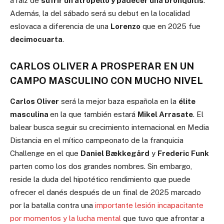
a raíz de
sufrir un atropello y padecer una bronquitis
.
Además, la del sábado será su debut en la localidad
eslovaca a diferencia de una
Lorenzo
que en 2025 fue
decimocuarta
.
CARLOS OLIVER A PROSPERAR EN UN
CAMPO MASCULINO CON MUCHO NIVEL
Carlos Oliver
será la mejor baza española en la
élite
masculina
en la que también estará
Mikel Arrasate
. El
balear busca seguir su crecimiento internacional en Media
Distancia en el mítico campeonato de la franquicia
Challenge en el que
Daniel Bækkegård
y
Frederic Funk
parten como los dos grandes nombres. Sin embargo,
reside la duda del hipotético rendimiento que puede
ofrecer el danés después de un final de 2025 marcado
por la batalla contra una
importante lesión incapacitante
por momentos y la lucha mental
que tuvo que afrontar a