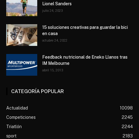
Lionel Sanders
julio 24, 2023
15 soluciones creativas para guardar la bici
en casa
octubre 24, 2022
Feedback nutricional de Eneko Llanos tras
IM Melbourne
abril 15, 2013
CATEGORÍA POPULAR
Actualidad
10098
Competiciones
2245
Triatlón
2244
sport
2183