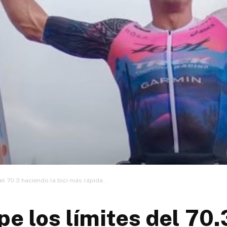
l 70.3 haciendo la bici más rápida...
 los límites del 70.