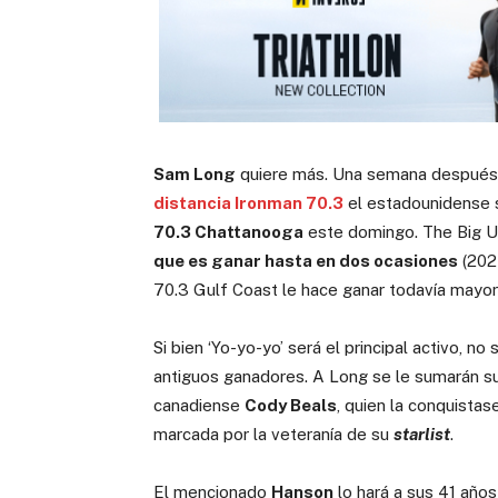
Sam Long
quiere más. Una semana después 
distancia Ironman 70.3
el estadounidense s
70.3 Chattanooga
este domingo. The Big Uni
que es ganar hasta en dos ocasiones
(2024
70.3 Gulf Coast le hace ganar todavía mayo
Si bien ‘Yo-yo-yo’ será el principal activo, no
antiguos ganadores. A Long se le sumarán s
canadiense
Cody Beals
, quien la conquista
marcada por la veteranía de su
starlist
.
El mencionado
Hanson
lo hará a sus 41 año