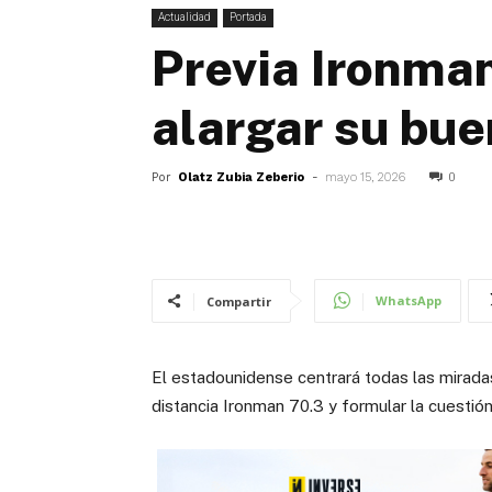
Actualidad
Portada
Previa Ironma
alargar su bue
Por
Olatz Zubia Zeberio
-
mayo 15, 2026
0
WhatsApp
Compartir
El estadounidense centrará todas las mirada
distancia Ironman 70.3 y formular la cuesti