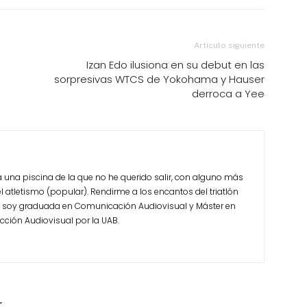
Artículo siguiente
Izan Edo ilusiona en su debut en las
sorpresivas WTCS de Yokohama y Hauser
derroca a Yee
 una piscina de la que no he querido salir, con alguno más
 atletismo (popular). Rendirme a los encantos del triatlón
s, soy graduada en Comunicación Audiovisual y Máster en
cción Audiovisual por la UAB.
r